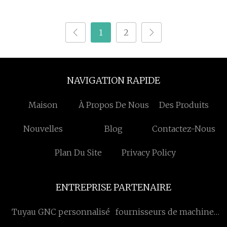
détecteur spécial de
Concentration d'alcool
1
2
élevée
NAVIGATION RAPIDE
Maison
À Propos De Nous
Des Produits
Nouvelles
Blog
Contactez-Nous
Plan Du Site
Privacy Policy
ENTREPRISE PARTENAIRE
Tuyau GNC personnalisé
fournisseurs de machines
de découpe à plat