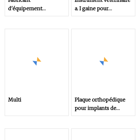
Fabricant
Instrument vétérinaire
d'équipement
a. I gaine pour
chirurgical, Instrument
l'insémination bovine
médical thérapeutique
au Laser Holmium
d'urologie pour
l'époussetage de
pierres
Multi
Plaque orthopédique
pour implants de
traumatisme de haute
qualité, fourniture
médicale, outils