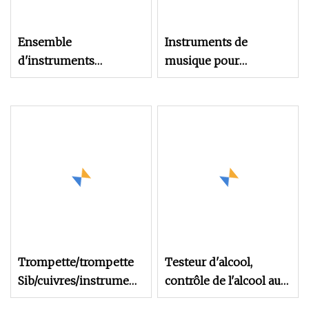
etc.
Ensemble
Instruments de
d'instruments
musique pour
orthopédiques Pfna,
instruments de piano
Instrument chirurgical
en bois à 37 touches
pour ongles
intramédullaires
fémoraux proximaux
Trompette/trompette
Testeur d'alcool,
Sib/cuivres/instruments
contrôle de l'alcool au
de musique/Tr
volant, Type de coup,