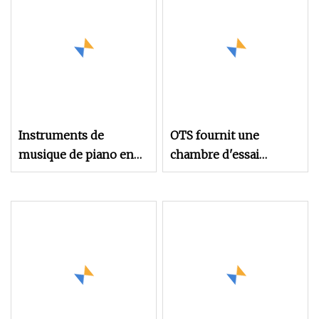
électriques,
instruments
orthopédiques
Instruments de
OTS fournit une
musique de piano en
chambre d'essai
bois personnalisés
environnemental/une
pour enfants
machine d'essai
physique/un testeur de
traction/un
équipement de test de
batterie/un
équipement de test
d'emballage en papier,