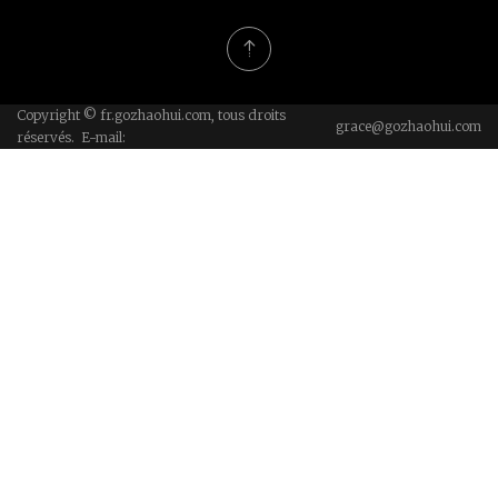
personnalisées
Copyright © fr.gozhaohui.com, tous droits
grace@gozhaohui.com
réservés. E-mail: