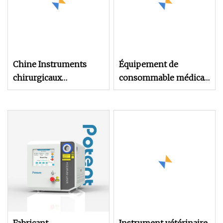
Chine Instruments
Équipement de
chirurgicaux
consommable médical
ophtalmiques jetables,
instrument de pince de
instruments de
biopsie d'endoscopie
chirurgie oculaire,
stérile jetable avec des
pinces à attacher,
tasses d'alligator pour
pinces de suture
la coloscopie de
gastroscopie
laparoscopique